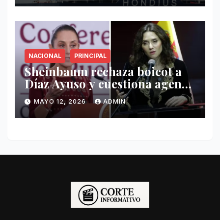
NACIONAL
PRINCIPAL
Sheinbaum rechaza boicot a
Díaz Ayuso y cuestiona agenda
de funcionaria española
MAYO 12, 2026
ADMIN