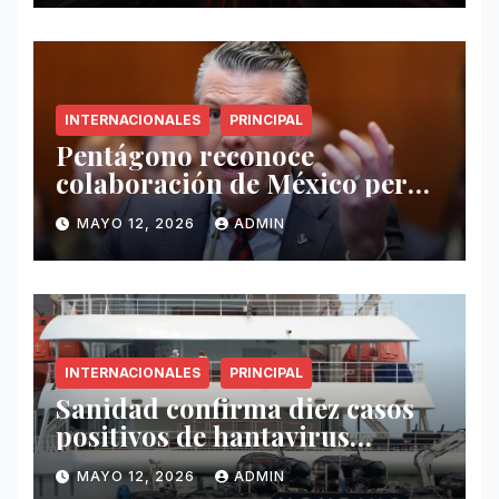
INTERNACIONALES
PRINCIPAL
Pentágono reconoce
colaboración de México pero
exige mayor operatividad
MAYO 12, 2026
ADMIN
antidrogas
INTERNACIONALES
PRINCIPAL
Sanidad confirma diez casos
positivos de hantavirus
vinculados al crucero MV
MAYO 12, 2026
ADMIN
Hondius