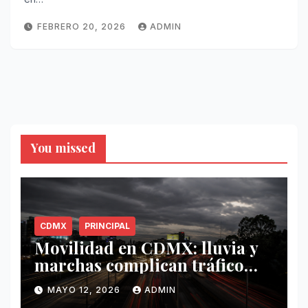
FEBRERO 20, 2026
ADMIN
You missed
CDMX
PRINCIPAL
Movilidad en CDMX: lluvia y
marchas complican tráfico
este 12 de mayo
MAYO 12, 2026
ADMIN