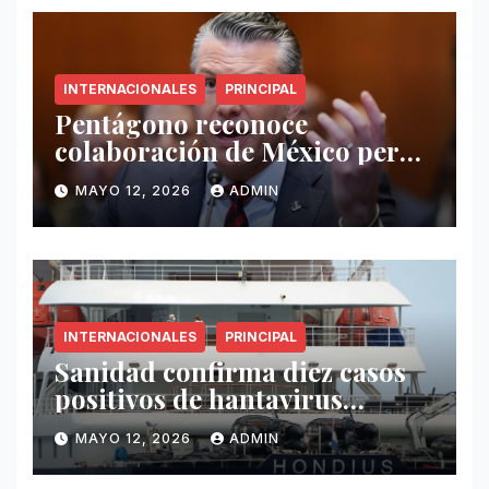
INTERNACIONALES
PRINCIPAL
Pentágono reconoce
colaboración de México pero
exige mayor operatividad
MAYO 12, 2026
ADMIN
antidrogas
INTERNACIONALES
PRINCIPAL
Sanidad confirma diez casos
positivos de hantavirus
vinculados al crucero MV
MAYO 12, 2026
ADMIN
Hondius