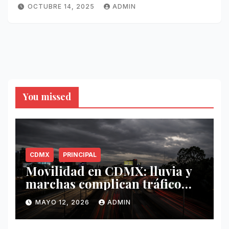
OCTUBRE 14, 2025
ADMIN
You missed
CDMX
PRINCIPAL
Movilidad en CDMX: lluvia y
marchas complican tráfico
este 12 de mayo
MAYO 12, 2026
ADMIN