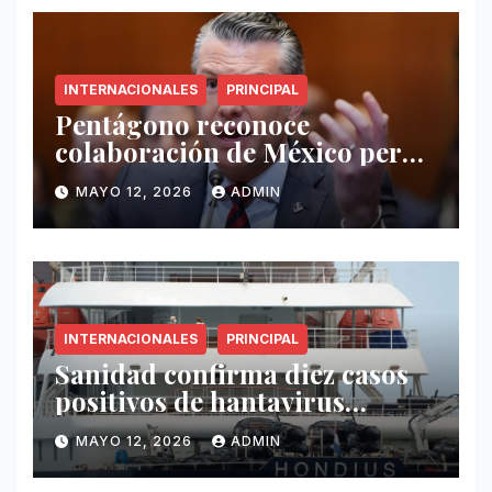
INTERNACIONALES
PRINCIPAL
Pentágono reconoce
colaboración de México pero
exige mayor operatividad
MAYO 12, 2026
ADMIN
antidrogas
INTERNACIONALES
PRINCIPAL
Sanidad confirma diez casos
positivos de hantavirus
vinculados al crucero MV
MAYO 12, 2026
ADMIN
Hondius