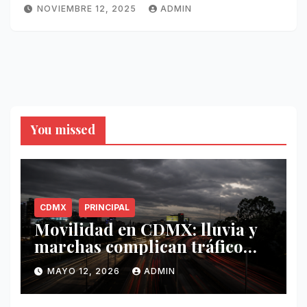
NOVIEMBRE 12, 2025
ADMIN
You missed
CDMX
PRINCIPAL
Movilidad en CDMX: lluvia y
marchas complican tráfico
este 12 de mayo
MAYO 12, 2026
ADMIN