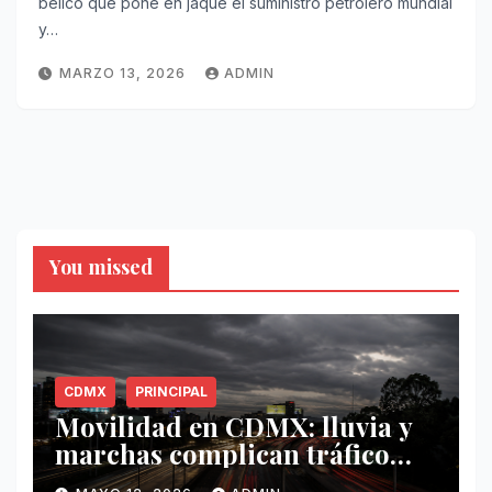
bélico que pone en jaque el suministro petrolero mundial
y…
MARZO 13, 2026
ADMIN
You missed
CDMX
PRINCIPAL
Movilidad en CDMX: lluvia y
marchas complican tráfico
este 12 de mayo