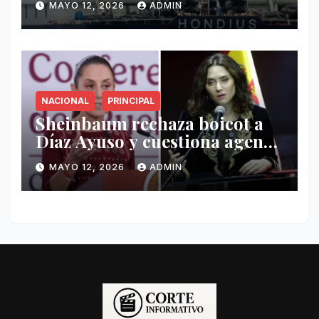
MAYO 12, 2026
ADMIN
Hondius
NACIONAL
PRINCIPAL
Sheinbaum rechaza boicot a
Díaz Ayuso y cuestiona agenda
de funcionaria española
MAYO 12, 2026
ADMIN