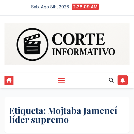
Saltar
Sáb. Ago 8th, 2026
2:38:10 AM
al
contenido
Etiqueta:
Mojtaba Jameneí
líder supremo