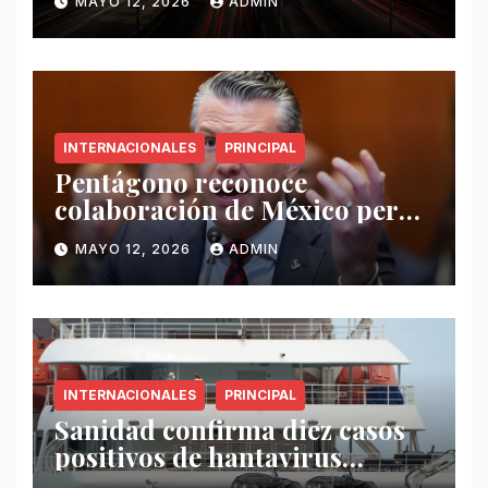
MAYO 12, 2026
ADMIN
INTERNACIONALES
PRINCIPAL
Pentágono reconoce
colaboración de México pero
exige mayor operatividad
MAYO 12, 2026
ADMIN
antidrogas
INTERNACIONALES
PRINCIPAL
Sanidad confirma diez casos
positivos de hantavirus
vinculados al crucero MV