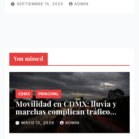
SEPTIEMBRE 15, 2025
ADMIN
You missed
CDMX
PRINCIPAL
Movilidad en CDMX: lluvia y
marchas complican tráfico
este 12 de mayo
MAYO 12, 2026
ADMIN