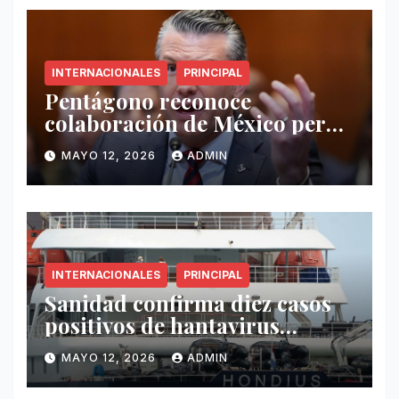
INTERNACIONALES
PRINCIPAL
Pentágono reconoce
colaboración de México pero
exige mayor operatividad
MAYO 12, 2026
ADMIN
antidrogas
INTERNACIONALES
PRINCIPAL
Sanidad confirma diez casos
positivos de hantavirus
vinculados al crucero MV
MAYO 12, 2026
ADMIN
Hondius