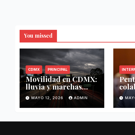
You missed
CDMX
PRINCIPAL
INTER
Movilidad en CDMX:
Pent
lluvia y marchas
cola
complican tráfico
Méxi
MAYO 12, 2026
ADMIN
MAY
este 12 de mayo
mayo
anti