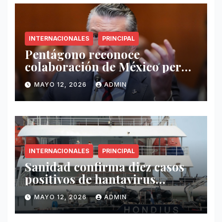
INTERNACIONALES
PRINCIPAL
Pentágono reconoce
colaboración de México pero
exige mayor operatividad
MAYO 12, 2026
ADMIN
antidrogas
INTERNACIONALES
PRINCIPAL
Sanidad confirma diez casos
positivos de hantavirus
vinculados al crucero MV
MAYO 12, 2026
ADMIN
Hondius