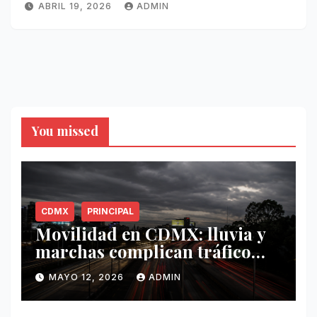
ABRIL 19, 2026
ADMIN
You missed
CDMX
PRINCIPAL
Movilidad en CDMX: lluvia y
marchas complican tráfico
este 12 de mayo
MAYO 12, 2026
ADMIN