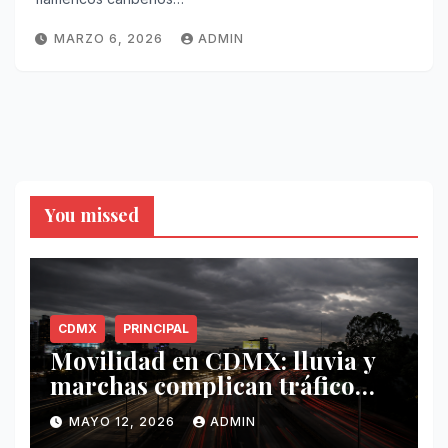
MARZO 6, 2026
ADMIN
You missed
CDMX
PRINCIPAL
Movilidad en CDMX: lluvia y
marchas complican tráfico
este 12 de mayo
MAYO 12, 2026
ADMIN