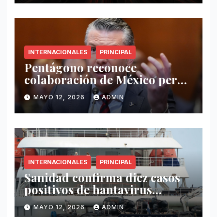
INTERNACIONALES
PRINCIPAL
Pentágono reconoce
colaboración de México pero
exige mayor operatividad
MAYO 12, 2026
ADMIN
antidrogas
INTERNACIONALES
PRINCIPAL
Sanidad confirma diez casos
positivos de hantavirus
vinculados al crucero MV
MAYO 12, 2026
ADMIN
Hondius