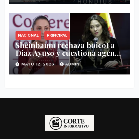
NACIONAL
PRINCIPAL
Sheinbaum rechaza boicot a
Díaz Ayuso y cuestiona agenda
de funcionaria española
MAYO 12, 2026
ADMIN