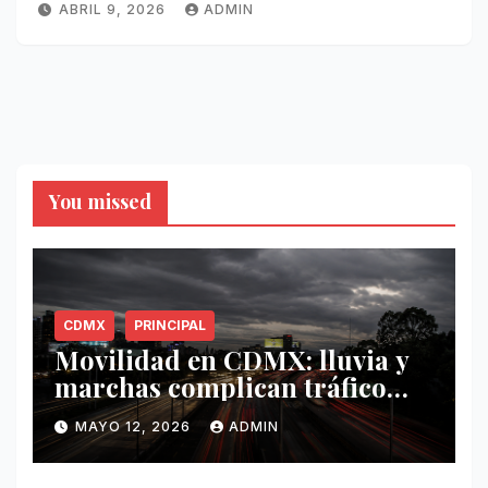
ABRIL 9, 2026
ADMIN
You missed
CDMX
PRINCIPAL
Movilidad en CDMX: lluvia y
marchas complican tráfico
este 12 de mayo
MAYO 12, 2026
ADMIN