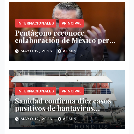
INTERNACIONALES
PRINCIPAL
Pentágono reconoce
colaboración de México pero
exige mayor operatividad
MAYO 12, 2026
ADMIN
antidrogas
INTERNACIONALES
PRINCIPAL
Sanidad confirma diez casos
positivos de hantavirus
vinculados al crucero MV
MAYO 12, 2026
ADMIN
Hondius