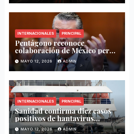
INTERNACIONALES
PRINCIPAL
Pentágono reconoce
colaboración de México pero
exige mayor operatividad
MAYO 12, 2026
ADMIN
antidrogas
INTERNACIONALES
PRINCIPAL
Sanidad confirma diez casos
positivos de hantavirus
vinculados al crucero MV
MAYO 12, 2026
ADMIN
Hondius