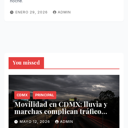
noche.
ENERO 29, 2026
ADMIN
You missed
CDMX
PRINCIPAL
Movilidad en CDMX: lluvia y
marchas complican tráfico
este 12 de mayo
MAYO 12, 2026
ADMIN