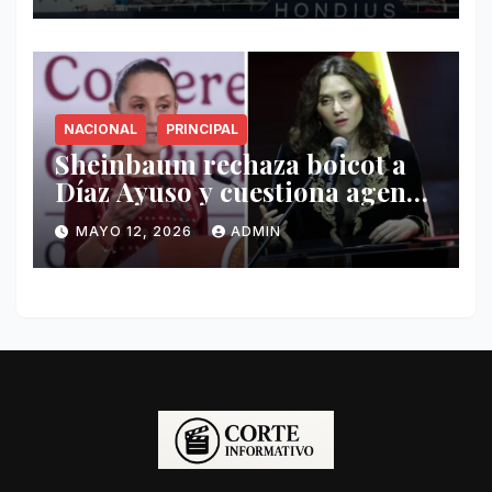
NACIONAL
PRINCIPAL
Sheinbaum rechaza boicot a
Díaz Ayuso y cuestiona agenda
de funcionaria española
MAYO 12, 2026
ADMIN