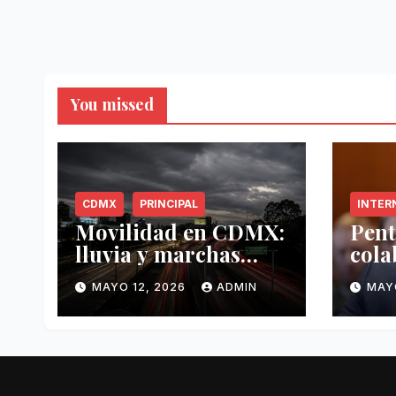
You missed
CDMX
PRINCIPAL
INTER
Movilidad en CDMX:
Pent
lluvia y marchas
cola
complican tráfico
Méxi
MAYO 12, 2026
ADMIN
MAY
este 12 de mayo
mayo
anti