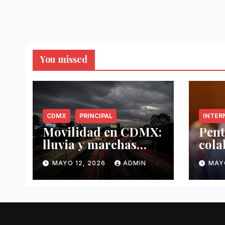
You missed
CDMX
PRINCIPAL
INTER
Movilidad en CDMX:
Pent
lluvia y marchas
cola
complican tráfico
Méxi
MAYO 12, 2026
ADMIN
MAY
este 12 de mayo
mayo
anti