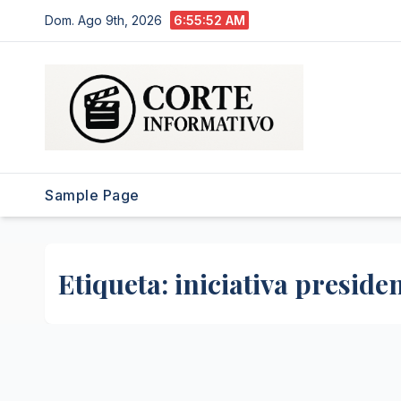
Saltar
Dom. Ago 9th, 2026
6:55:53 AM
al
contenido
Sample Page
Etiqueta:
iniciativa preside