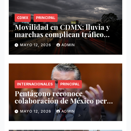
CDMX
PRINCIPAL
Movilidad en CDMX: lluvia y
marchas complican tráfico
este 12 de mayo
MAYO 12, 2026
ADMIN
INTERNACIONALES
PRINCIPAL
Pentágono reconoce
colaboración de México pero
exige mayor operatividad
MAYO 12, 2026
ADMIN
antidrogas