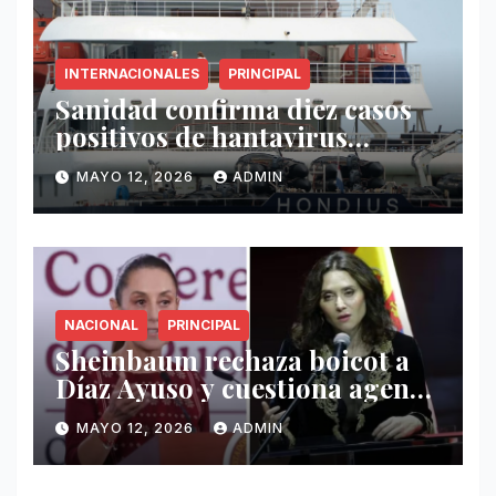
INTERNACIONALES
PRINCIPAL
Sanidad confirma diez casos
positivos de hantavirus
vinculados al crucero MV
MAYO 12, 2026
ADMIN
Hondius
NACIONAL
PRINCIPAL
Sheinbaum rechaza boicot a
Díaz Ayuso y cuestiona agenda
de funcionaria española
MAYO 12, 2026
ADMIN