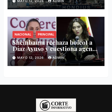
MAYO 12, 2026
ADMIN
Hondius
NACIONAL
PRINCIPAL
Sheinbaum rechaza boicot a
Díaz Ayuso y cuestiona agenda
de funcionaria española
MAYO 12, 2026
ADMIN