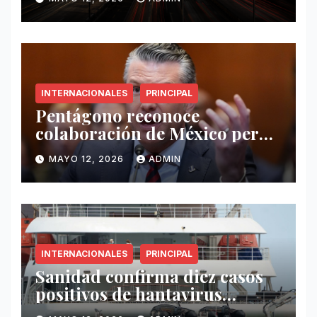
INTERNACIONALES
PRINCIPAL
Pentágono reconoce
colaboración de México pero
exige mayor operatividad
MAYO 12, 2026
ADMIN
antidrogas
INTERNACIONALES
PRINCIPAL
Sanidad confirma diez casos
positivos de hantavirus
vinculados al crucero MV