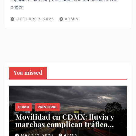
origen.
OCTUBRE 7, 2025
ADMIN
You missed
CDMX
PRINCIPAL
Movilidad en CDMX: lluvia y
marchas complican tráfico
este 12 de mayo
MAYO 12, 2026
ADMIN