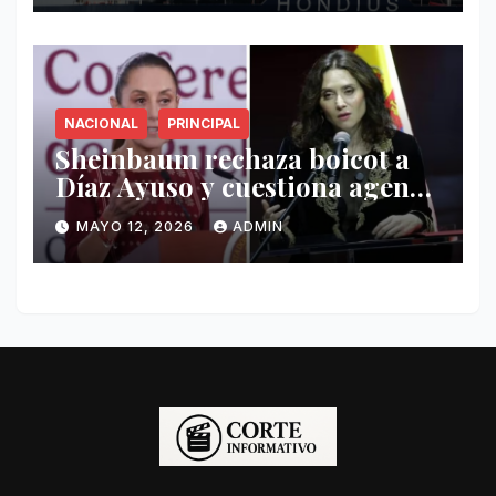
NACIONAL
PRINCIPAL
Sheinbaum rechaza boicot a
Díaz Ayuso y cuestiona agenda
de funcionaria española
MAYO 12, 2026
ADMIN