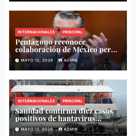
INTERNACIONALES
PRINCIPAL
Pentágono reconoce
colaboración de México pero
exige mayor operatividad
MAYO 12, 2026
ADMIN
antidrogas
INTERNACIONALES
PRINCIPAL
Sanidad confirma diez casos
positivos de hantavirus
vinculados al crucero MV
MAYO 12, 2026
ADMIN
Hondius