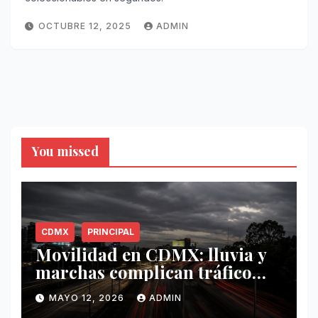
OCTUBRE 12, 2025
ADMIN
You missed
CDMX
PRINCIPAL
Movilidad en CDMX: lluvia y
marchas complican tráfico
este 12 de mayo
MAYO 12, 2026
ADMIN