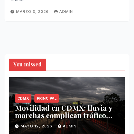
MARZO 3, 2026
ADMIN
You missed
CDMX
PRINCIPAL
Movilidad en CDMX: lluvia y
marchas complican tráfico
este 12 de mayo
MAYO 12, 2026
ADMIN