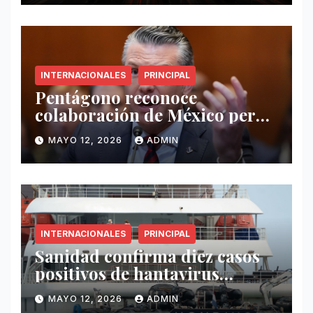
INTERNACIONALES
PRINCIPAL
Pentágono reconoce
colaboración de México pero
exige mayor operatividad
MAYO 12, 2026
ADMIN
antidrogas
INTERNACIONALES
PRINCIPAL
Sanidad confirma diez casos
positivos de hantavirus
vinculados al crucero MV
MAYO 12, 2026
ADMIN
Hondius