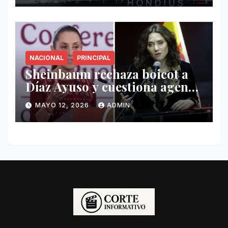
NACIONAL
PRINCIPAL
Sheinbaum rechaza boicot a
Díaz Ayuso y cuestiona agenda
de funcionaria española
MAYO 12, 2026
ADMIN