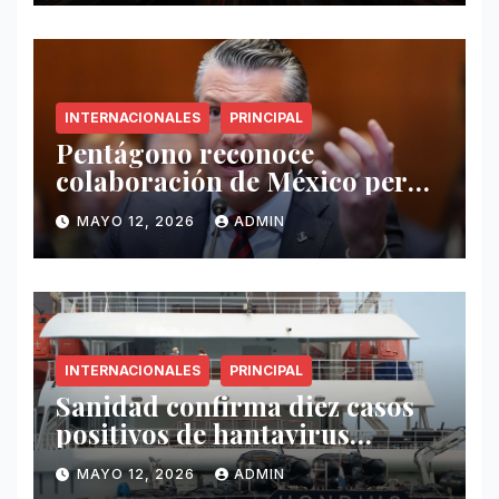
INTERNACIONALES
PRINCIPAL
Pentágono reconoce
colaboración de México pero
exige mayor operatividad
MAYO 12, 2026
ADMIN
antidrogas
INTERNACIONALES
PRINCIPAL
Sanidad confirma diez casos
positivos de hantavirus
vinculados al crucero MV
MAYO 12, 2026
ADMIN
Hondius