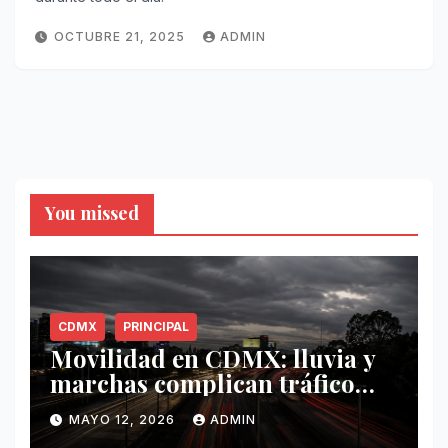
OCTUBRE 21, 2025
ADMIN
You missed
CDMX
PRINCIPAL
Movilidad en CDMX: lluvia y
marchas complican tráfico
este 12 de mayo
MAYO 12, 2026
ADMIN