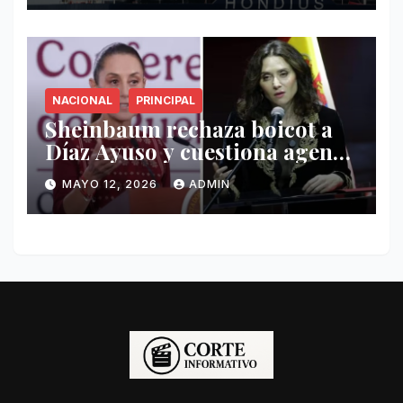
NACIONAL
PRINCIPAL
Sheinbaum rechaza boicot a
Díaz Ayuso y cuestiona agenda
de funcionaria española
MAYO 12, 2026
ADMIN