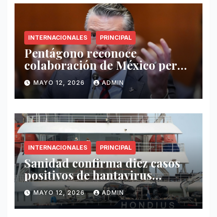
INTERNACIONALES
PRINCIPAL
Pentágono reconoce
colaboración de México pero
exige mayor operatividad
MAYO 12, 2026
ADMIN
antidrogas
INTERNACIONALES
PRINCIPAL
Sanidad confirma diez casos
positivos de hantavirus
vinculados al crucero MV
MAYO 12, 2026
ADMIN
Hondius