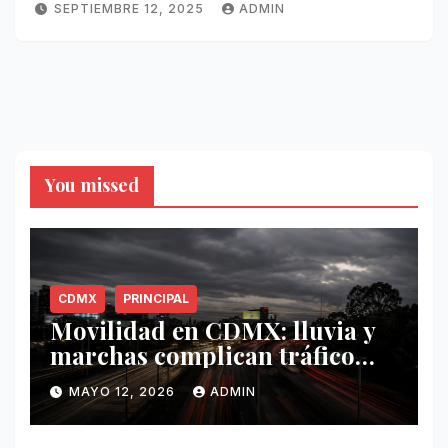
SEPTIEMBRE 12, 2025
ADMIN
You missed
CDMX
PRINCIPAL
Movilidad en CDMX: lluvia y
marchas complican tráfico
este 12 de mayo
MAYO 12, 2026
ADMIN