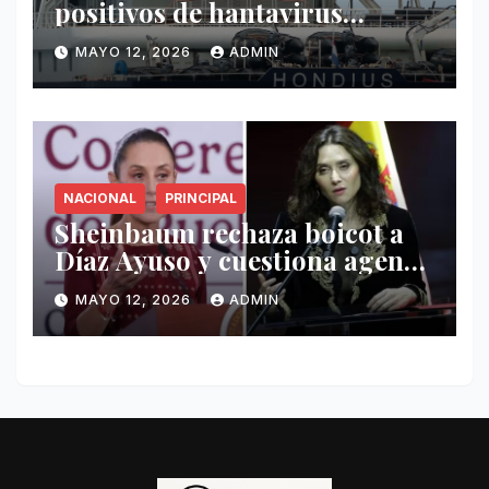
positivos de hantavirus
vinculados al crucero MV
MAYO 12, 2026
ADMIN
Hondius
NACIONAL
PRINCIPAL
Sheinbaum rechaza boicot a
Díaz Ayuso y cuestiona agenda
de funcionaria española
MAYO 12, 2026
ADMIN