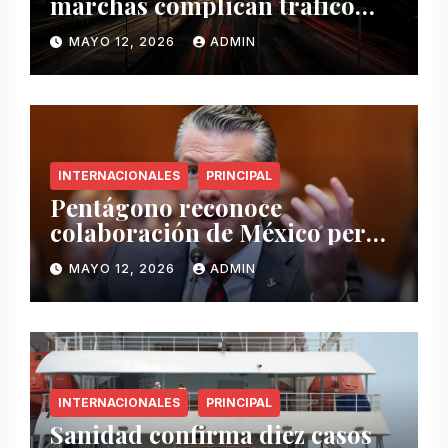
marchas complican tráfico
este 12 de mayo
MAYO 12, 2026
ADMIN
INTERNACIONALES
PRINCIPAL
Pentágono reconoce
colaboración de México pero
exige mayor operatividad
MAYO 12, 2026
ADMIN
antidrogas
INTERNACIONALES
PRINCIPAL
Sanidad confirma diez casos