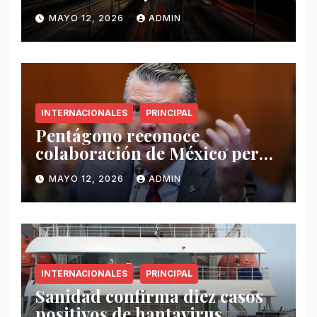
este 12 de mayo
MAYO 12, 2026
ADMIN
INTERNACIONALES
PRINCIPAL
Pentágono reconoce
colaboración de México pero
exige mayor operatividad
MAYO 12, 2026
ADMIN
antidrogas
INTERNACIONALES
PRINCIPAL
Sanidad confirma diez casos
positivos de hantavirus