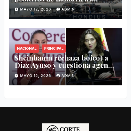
vinculados al crucero MV
MAYO 12, 2026
ADMIN
Hondius
NACIONAL
PRINCIPAL
Sheinbaum rechaza boicot a
Díaz Ayuso y cuestiona agenda
de funcionaria española
MAYO 12, 2026
ADMIN