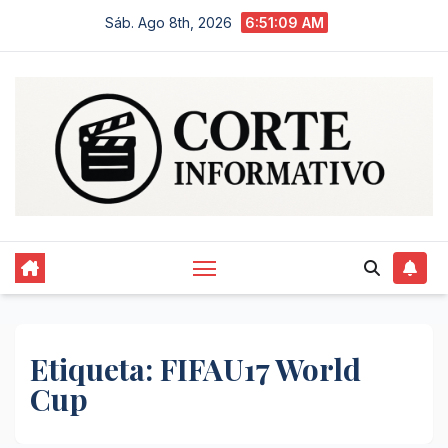
Saltar
Sáb. Ago 8th, 2026
6:51:09 AM
al
contenido
Etiqueta:
FIFAU17 World
Cup