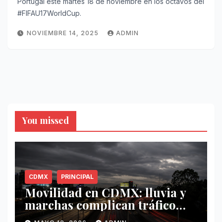
Portugal este martes 18 de noviembre en los octavos del
#FIFAU17WorldCup.
NOVIEMBRE 14, 2025
ADMIN
You missed
CDMX
PRINCIPAL
Movilidad en CDMX: lluvia y
marchas complican tráfico
este 12 de mayo