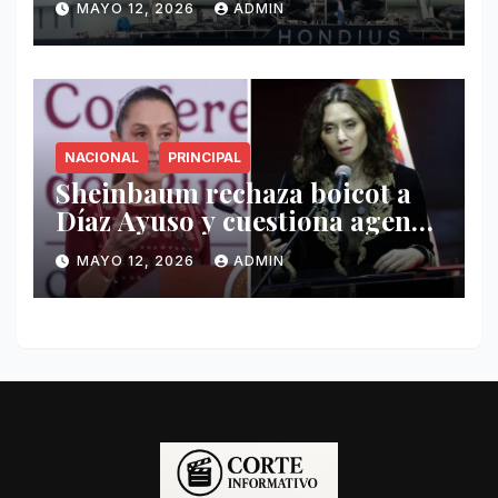
MAYO 12, 2026
ADMIN
Hondius
NACIONAL
PRINCIPAL
Sheinbaum rechaza boicot a
Díaz Ayuso y cuestiona agenda
de funcionaria española
MAYO 12, 2026
ADMIN