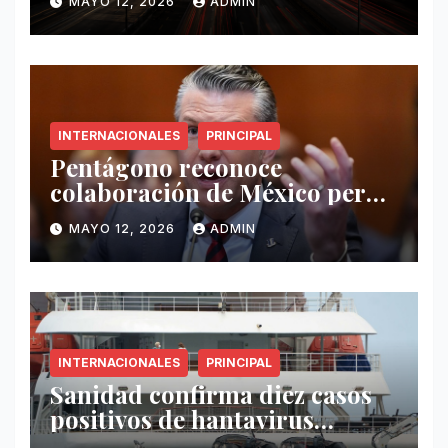
MAYO 12, 2026
ADMIN
INTERNACIONALES
PRINCIPAL
Pentágono reconoce
colaboración de México pero
exige mayor operatividad
MAYO 12, 2026
ADMIN
antidrogas
INTERNACIONALES
PRINCIPAL
Sanidad confirma diez casos
positivos de hantavirus
vinculados al crucero MV