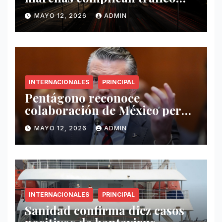
este 12 de mayo
MAYO 12, 2026
ADMIN
INTERNACIONALES
PRINCIPAL
Pentágono reconoce
colaboración de México pero
exige mayor operatividad
MAYO 12, 2026
ADMIN
antidrogas
INTERNACIONALES
PRINCIPAL
Sanidad confirma diez casos