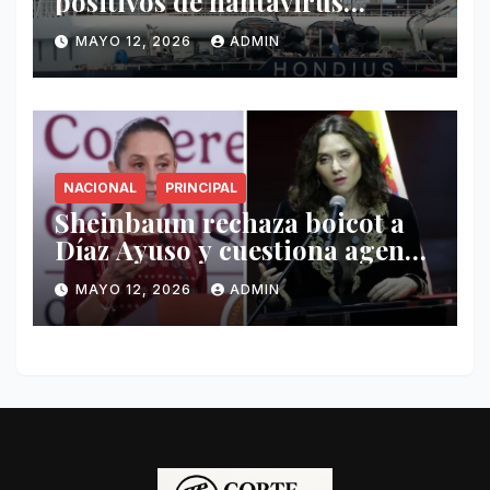
positivos de hantavirus
vinculados al crucero MV
MAYO 12, 2026
ADMIN
Hondius
NACIONAL
PRINCIPAL
Sheinbaum rechaza boicot a
Díaz Ayuso y cuestiona agenda
de funcionaria española
MAYO 12, 2026
ADMIN