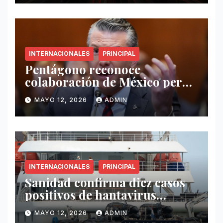
INTERNACIONALES
PRINCIPAL
Pentágono reconoce
colaboración de México pero
exige mayor operatividad
MAYO 12, 2026
ADMIN
antidrogas
INTERNACIONALES
PRINCIPAL
Sanidad confirma diez casos
positivos de hantavirus
vinculados al crucero MV
MAYO 12, 2026
ADMIN
Hondius