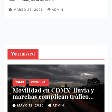
MARZO 23, 2026
ADMIN
You missed
CDMX
PRINCIPAL
Movilidad en CDMX: lluvia y
marchas complican tráfico
este 12 de mayo
MAYO 12, 2026
ADMIN