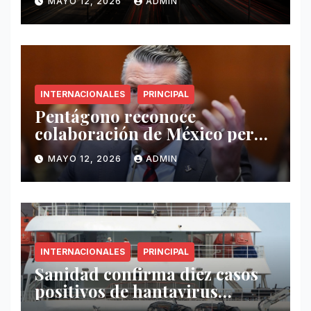
MAYO 12, 2026
ADMIN
INTERNACIONALES
PRINCIPAL
Pentágono reconoce
colaboración de México pero
exige mayor operatividad
MAYO 12, 2026
ADMIN
antidrogas
INTERNACIONALES
PRINCIPAL
Sanidad confirma diez casos
positivos de hantavirus
vinculados al crucero MV