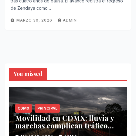
tras cuatro años de pausa. El avance registra el regreso
de Zendaya como…
MARZO 30, 2026
ADMIN
You missed
CDMX
PRINCIPAL
Movilidad en CDMX: lluvia y
marchas complican tráfico
este 12 de mayo