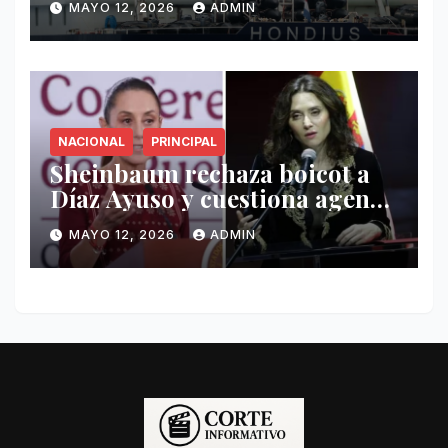
MAYO 12, 2026
ADMIN
Hondius
NACIONAL
PRINCIPAL
Sheinbaum rechaza boicot a
Díaz Ayuso y cuestiona agenda
de funcionaria española
MAYO 12, 2026
ADMIN