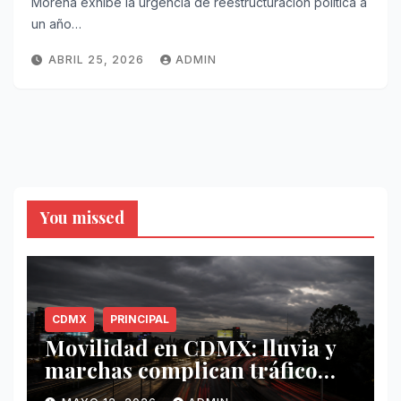
Morena exhibe la urgencia de reestructuración política a
un año…
ABRIL 25, 2026
ADMIN
You missed
CDMX
PRINCIPAL
Movilidad en CDMX: lluvia y
marchas complican tráfico
este 12 de mayo