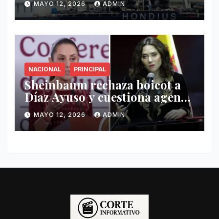
MAYO 12, 2026
ADMIN
Hondius
NACIONAL
PRINCIPAL
Sheinbaum rechaza boicot a
Díaz Ayuso y cuestiona agenda
de funcionaria española
MAYO 12, 2026
ADMIN