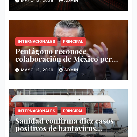
MAYO 12, 2026
ADMIN
INTERNACIONALES
PRINCIPAL
Pentágono reconoce
colaboración de México pero
exige mayor operatividad
MAYO 12, 2026
ADMIN
antidrogas
INTERNACIONALES
PRINCIPAL
Sanidad confirma diez casos
positivos de hantavirus
vinculados al crucero MV