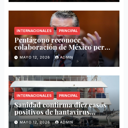
INTERNACIONALES
PRINCIPAL
Pentágono reconoce
colaboración de México pero
exige mayor operatividad
MAYO 12, 2026
ADMIN
antidrogas
INTERNACIONALES
PRINCIPAL
Sanidad confirma diez casos
positivos de hantavirus
vinculados al crucero MV
MAYO 12, 2026
ADMIN
Hondius