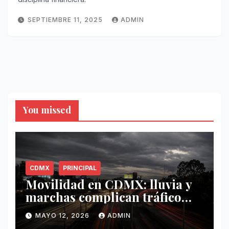
SEPTIEMBRE 11, 2025
ADMIN
You missed
CDMX
PRINCIPAL
Movilidad en CDMX: lluvia y
marchas complican tráfico
este 12 de mayo
MAYO 12, 2026
ADMIN