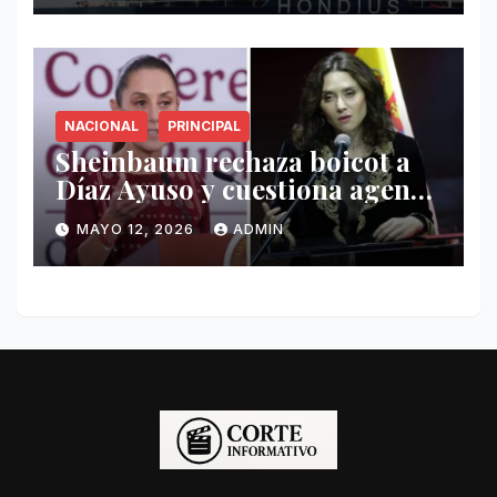
NACIONAL
PRINCIPAL
Sheinbaum rechaza boicot a
Díaz Ayuso y cuestiona agenda
de funcionaria española
MAYO 12, 2026
ADMIN