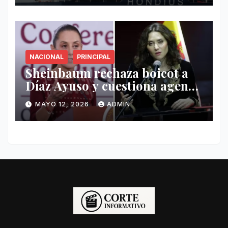
NACIONAL
PRINCIPAL
Sheinbaum rechaza boicot a
Díaz Ayuso y cuestiona agenda
de funcionaria española
MAYO 12, 2026
ADMIN