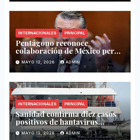
INTERNACIONALES
PRINCIPAL
Pentágono reconoce
colaboración de México pero
exige mayor operatividad
MAYO 12, 2026
ADMIN
antidrogas
INTERNACIONALES
PRINCIPAL
Sanidad confirma diez casos
positivos de hantavirus
vinculados al crucero MV
MAYO 12, 2026
ADMIN
Hondius