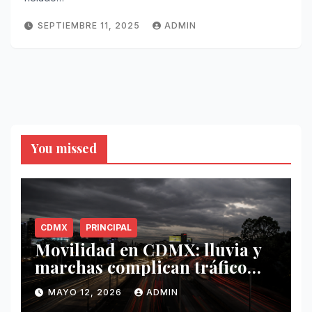
SEPTIEMBRE 11, 2025
ADMIN
You missed
CDMX
PRINCIPAL
Movilidad en CDMX: lluvia y
marchas complican tráfico
este 12 de mayo
MAYO 12, 2026
ADMIN