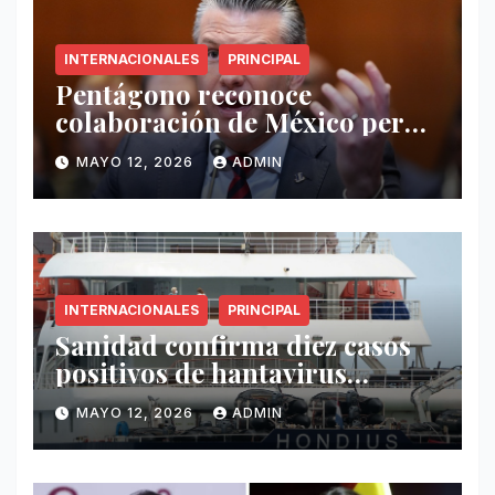
INTERNACIONALES
PRINCIPAL
Pentágono reconoce
colaboración de México pero
exige mayor operatividad
MAYO 12, 2026
ADMIN
antidrogas
INTERNACIONALES
PRINCIPAL
Sanidad confirma diez casos
positivos de hantavirus
vinculados al crucero MV
MAYO 12, 2026
ADMIN
Hondius