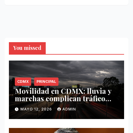
You missed
CDMX
PRINCIPAL
Movilidad en CDMX: lluvia y
marchas complican tráfico
este 12 de mayo
MAYO 12, 2026
ADMIN