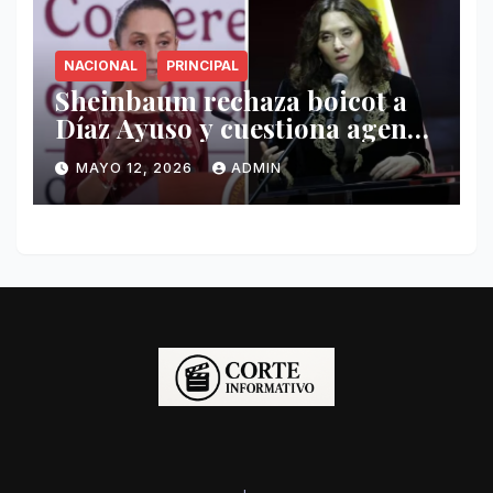
NACIONAL
PRINCIPAL
Sheinbaum rechaza boicot a
Díaz Ayuso y cuestiona agenda
de funcionaria española
MAYO 12, 2026
ADMIN