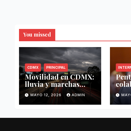
You missed
CDMX
PRINCIPAL
INTER
Movilidad en CDMX:
Pent
lluvia y marchas
cola
complican tráfico
Méxi
MAYO 12, 2026
ADMIN
MAY
este 12 de mayo
mayo
anti