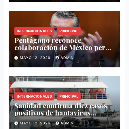
INTERNACIONALES
PRINCIPAL
Pentágono reconoce
colaboración de México pero
exige mayor operatividad
MAYO 12, 2026
ADMIN
antidrogas
INTERNACIONALES
PRINCIPAL
Sanidad confirma diez casos
positivos de hantavirus
vinculados al crucero MV
MAYO 12, 2026
ADMIN
Hondius