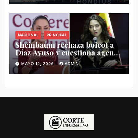
NACIONAL
PRINCIPAL
Sheinbaum rechaza boicot a
Díaz Ayuso y cuestiona agenda
de funcionaria española
MAYO 12, 2026
ADMIN