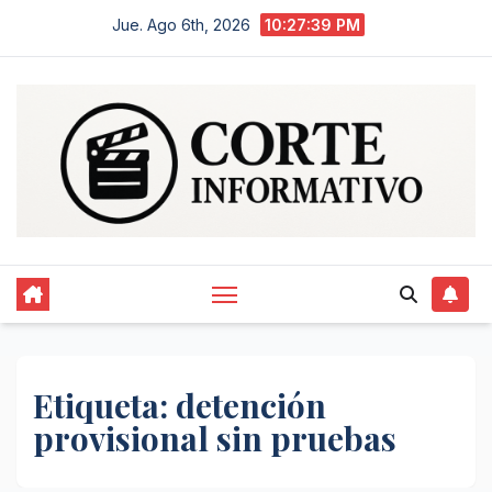
Saltar
Jue. Ago 6th, 2026
10:27:39 PM
al
contenido
Etiqueta:
detención
provisional sin pruebas