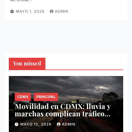
MAYO 1, 2026
ADMIN
You missed
CDMX
PRINCIPAL
Movilidad en CDMX: lluvia y
marchas complican tráfico
este 12 de mayo
MAYO 12, 2026
ADMIN