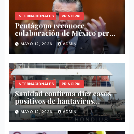
INTERNACIONALES
PRINCIPAL
Pentágono reconoce
colaboración de México pero
exige mayor operatividad
MAYO 12, 2026
ADMIN
antidrogas
INTERNACIONALES
PRINCIPAL
Sanidad confirma diez casos
positivos de hantavirus
vinculados al crucero MV
MAYO 12, 2026
ADMIN
Hondius