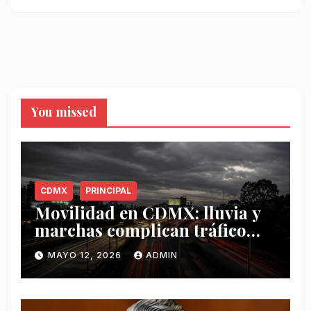
You missed
CDMX
PRINCIPAL
Movilidad en CDMX: lluvia y
marchas complican tráfico
este 12 de mayo
MAYO 12, 2026
ADMIN