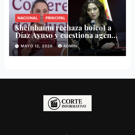
NACIONAL
PRINCIPAL
Sheinbaum rechaza boicot a
Díaz Ayuso y cuestiona agenda
de funcionaria española
MAYO 12, 2026
ADMIN