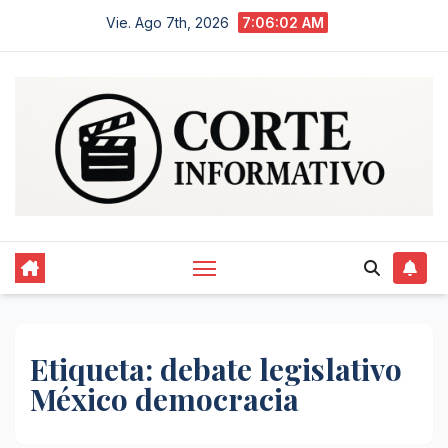
Saltar
Vie. Ago 7th, 2026
7:06:03 AM
al
contenido
Etiqueta:
debate legislativo
México democracia