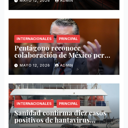
MAYO 12, 2026
ADMIN
INTERNACIONALES
PRINCIPAL
Pentágono reconoce
colaboración de México pero
exige mayor operatividad
MAYO 12, 2026
ADMIN
antidrogas
INTERNACIONALES
PRINCIPAL
Sanidad confirma diez casos
positivos de hantavirus
vinculados al crucero MV