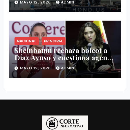
MAYO 12, 2026
ADMIN
Hondius
NACIONAL
PRINCIPAL
Sheinbaum rechaza boicot a
Díaz Ayuso y cuestiona agenda
de funcionaria española
MAYO 12, 2026
ADMIN