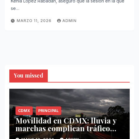
Kenia López Rabadán, aseguró que la sesión en la que
se…
MARZO 11, 2026
ADMIN
You missed
CDMX
PRINCIPAL
Movilidad en CDMX: lluvia y
marchas complican tráfico
este 12 de mayo