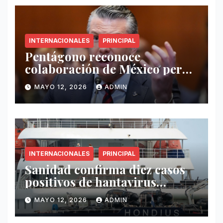
INTERNACIONALES
PRINCIPAL
Pentágono reconoce
colaboración de México pero
exige mayor operatividad
MAYO 12, 2026
ADMIN
antidrogas
INTERNACIONALES
PRINCIPAL
Sanidad confirma diez casos
positivos de hantavirus
vinculados al crucero MV
MAYO 12, 2026
ADMIN
Hondius