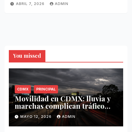
ABRIL 7, 2026
ADMIN
You missed
CDMX
PRINCIPAL
Movilidad en CDMX: lluvia y
marchas complican tráfico
este 12 de mayo
MAYO 12, 2026
ADMIN