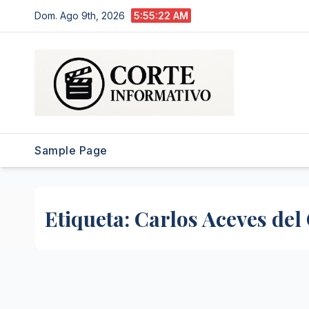
Saltar
Dom. Ago 9th, 2026
5:55:22 AM
al
contenido
Sample Page
Etiqueta:
Carlos Aceves del