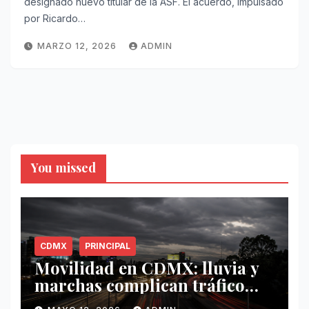
designado nuevo titular de la ASF. El acuerdo, impulsado
por Ricardo…
MARZO 12, 2026
ADMIN
You missed
CDMX
PRINCIPAL
Movilidad en CDMX: lluvia y
marchas complican tráfico
este 12 de mayo