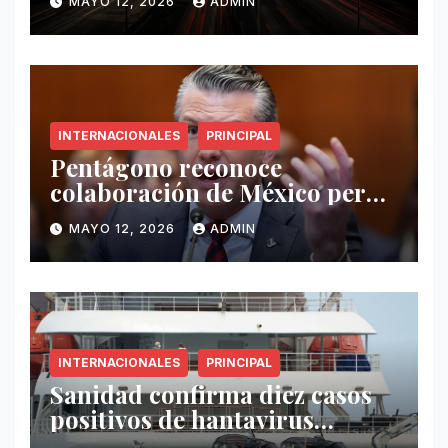
MAYO 12, 2026
ADMIN
INTERNACIONALES
PRINCIPAL
Pentágono reconoce
colaboración de México pero
exige mayor operatividad
MAYO 12, 2026
ADMIN
antidrogas
INTERNACIONALES
PRINCIPAL
Sanidad confirma diez casos
positivos de hantavirus
vinculados al crucero MV