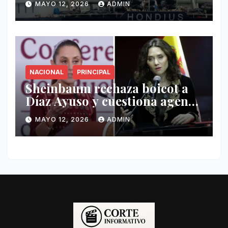
MAYO 12, 2026
ADMIN
Hondius
NACIONAL
PRINCIPAL
Sheinbaum rechaza boicot a
Díaz Ayuso y cuestiona agenda
de funcionaria española
MAYO 12, 2026
ADMIN