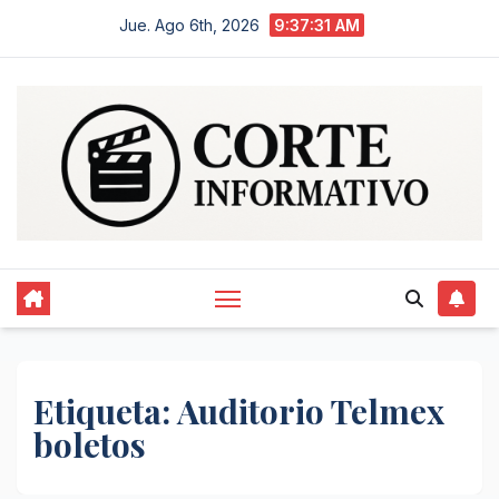
Saltar
Jue. Ago 6th, 2026
9:37:32 AM
al
contenido
Etiqueta:
Auditorio Telmex
boletos