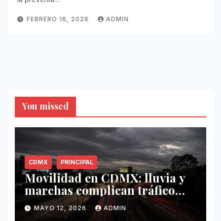
FEBRERO 16, 2026
ADMIN
You missed
CDMX
PRINCIPAL
Movilidad en CDMX: lluvia y
marchas complican tráfico
este 12 de mayo
MAYO 12, 2026
ADMIN