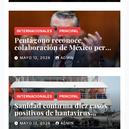
INTERNACIONALES
PRINCIPAL
Pentágono reconoce
colaboración de México pero
exige mayor operatividad
MAYO 12, 2026
ADMIN
antidrogas
INTERNACIONALES
PRINCIPAL
Sanidad confirma diez casos
positivos de hantavirus
vinculados al crucero MV
MAYO 12, 2026
ADMIN
Hondius