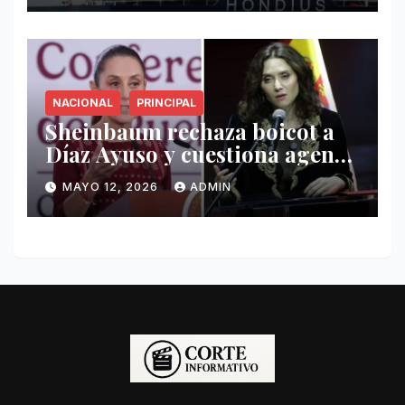
NACIONAL
PRINCIPAL
Sheinbaum rechaza boicot a
Díaz Ayuso y cuestiona agenda
de funcionaria española
MAYO 12, 2026
ADMIN