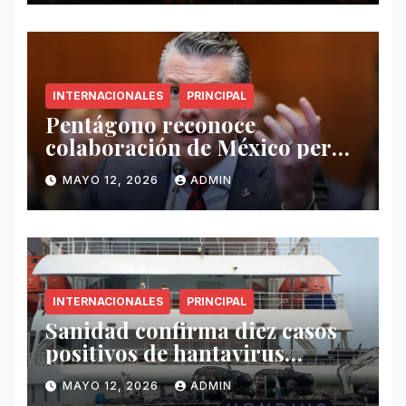
INTERNACIONALES
PRINCIPAL
Pentágono reconoce
colaboración de México pero
exige mayor operatividad
MAYO 12, 2026
ADMIN
antidrogas
INTERNACIONALES
PRINCIPAL
Sanidad confirma diez casos
positivos de hantavirus
vinculados al crucero MV
MAYO 12, 2026
ADMIN
Hondius