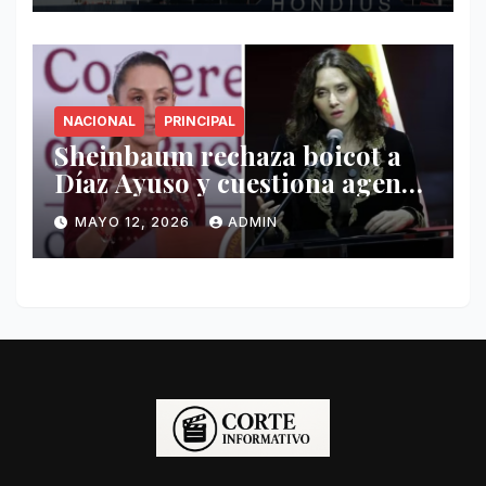
NACIONAL
PRINCIPAL
Sheinbaum rechaza boicot a
Díaz Ayuso y cuestiona agenda
de funcionaria española
MAYO 12, 2026
ADMIN