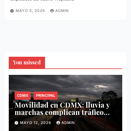
MAYO 5, 2026
ADMIN
You missed
CDMX
PRINCIPAL
Movilidad en CDMX: lluvia y
marchas complican tráfico
este 12 de mayo
MAYO 12, 2026
ADMIN