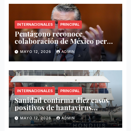
INTERNACIONALES
PRINCIPAL
Pentágono reconoce
colaboración de México pero
exige mayor operatividad
MAYO 12, 2026
ADMIN
antidrogas
INTERNACIONALES
PRINCIPAL
Sanidad confirma diez casos
positivos de hantavirus
vinculados al crucero MV
MAYO 12, 2026
ADMIN
Hondius