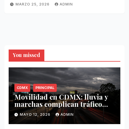
MARZO 25, 2026
ADMIN
You missed
CDMX
PRINCIPAL
Movilidad en CDMX: lluvia y
marchas complican tráfico
este 12 de mayo
MAYO 12, 2026
ADMIN