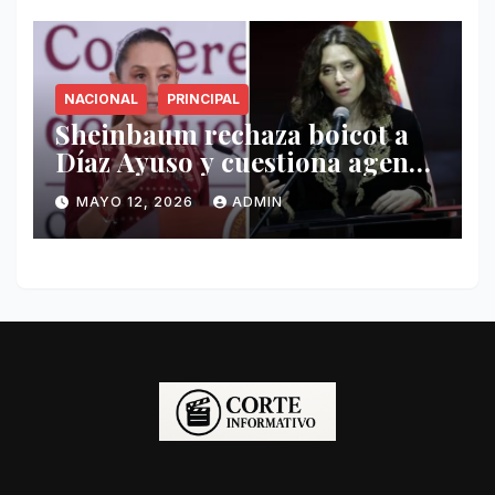
NACIONAL
PRINCIPAL
Sheinbaum rechaza boicot a
Díaz Ayuso y cuestiona agenda
de funcionaria española
MAYO 12, 2026
ADMIN