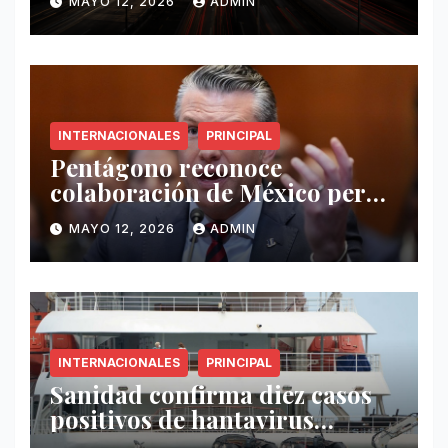
MAYO 12, 2026
ADMIN
INTERNACIONALES
PRINCIPAL
Pentágono reconoce
colaboración de México pero
exige mayor operatividad
MAYO 12, 2026
ADMIN
antidrogas
INTERNACIONALES
PRINCIPAL
Sanidad confirma diez casos
positivos de hantavirus
vinculados al crucero MV