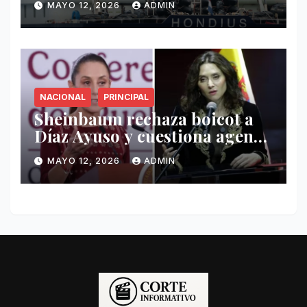
MAYO 12, 2026
ADMIN
Hondius
NACIONAL
PRINCIPAL
Sheinbaum rechaza boicot a
Díaz Ayuso y cuestiona agenda
de funcionaria española
MAYO 12, 2026
ADMIN