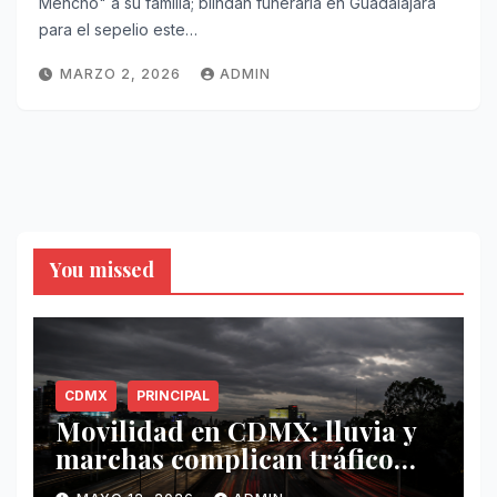
Mencho" a su familia; blindan funeraria en Guadalajara
para el sepelio este…
MARZO 2, 2026
ADMIN
You missed
CDMX
PRINCIPAL
Movilidad en CDMX: lluvia y
marchas complican tráfico
este 12 de mayo