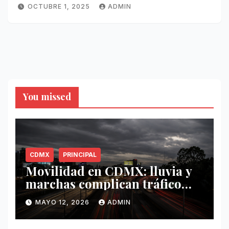
OCTUBRE 1, 2025
ADMIN
You missed
CDMX
PRINCIPAL
Movilidad en CDMX: lluvia y
marchas complican tráfico
este 12 de mayo
MAYO 12, 2026
ADMIN