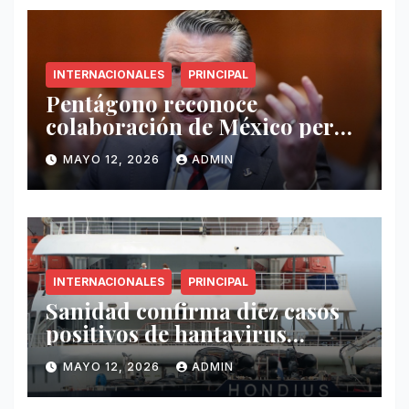
INTERNACIONALES
PRINCIPAL
Pentágono reconoce
colaboración de México pero
exige mayor operatividad
MAYO 12, 2026
ADMIN
antidrogas
INTERNACIONALES
PRINCIPAL
Sanidad confirma diez casos
positivos de hantavirus
vinculados al crucero MV
MAYO 12, 2026
ADMIN
Hondius