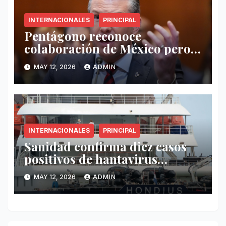
INTERNACIONALES
PRINCIPAL
Pentágono reconoce
colaboración de México pero
exige mayor operatividad
MAY 12, 2026
ADMIN
antidrogas
INTERNACIONALES
PRINCIPAL
Sanidad confirma diez casos
positivos de hantavirus
vinculados al crucero MV
MAY 12, 2026
ADMIN
Hondius