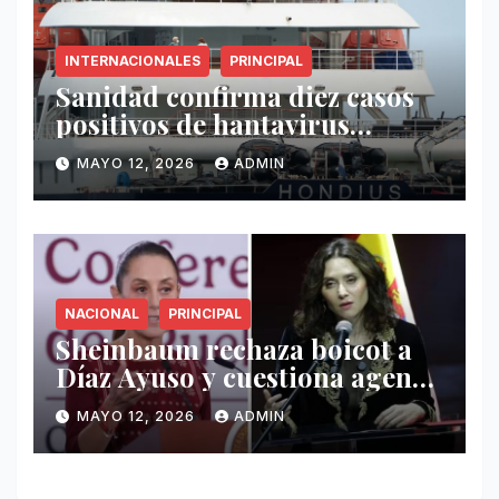
INTERNACIONALES
PRINCIPAL
Sanidad confirma diez casos
positivos de hantavirus
vinculados al crucero MV
MAYO 12, 2026
ADMIN
Hondius
NACIONAL
PRINCIPAL
Sheinbaum rechaza boicot a
Díaz Ayuso y cuestiona agenda
de funcionaria española
MAYO 12, 2026
ADMIN