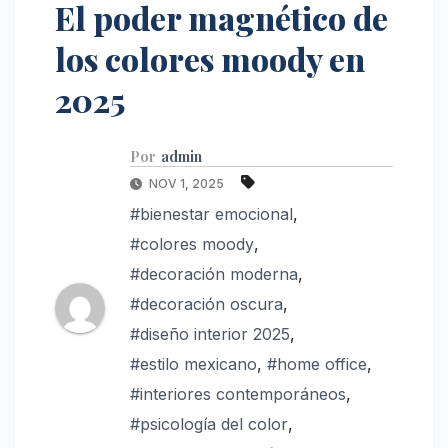
El poder magnético de
los colores moody en
2025
Por
admin
NOV 1, 2025
#bienestar emocional
,
#colores moody
,
#decoración moderna
,
#decoración oscura
,
#diseño interior 2025
,
#estilo mexicano
,
#home office
,
#interiores contemporáneos
,
#psicología del color
,