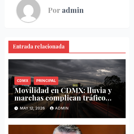
Por
admin
Entrada relacionada
CDMX
PRINCIPAL
Movilidad en CDMX: lluvia y
marchas complican tráfico
este 12 de mayo
MAY 12, 2026
ADMIN