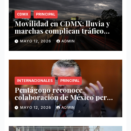
CDMX
PRINCIPAL
Movilidad en CDMX: lluvia y
marchas complican tráfico
este 12 de mayo
MAYO 12, 2026
ADMIN
INTERNACIONALES
PRINCIPAL
Pentágono reconoce
colaboración de México pero
exige mayor operatividad
MAYO 12, 2026
ADMIN
antidrogas