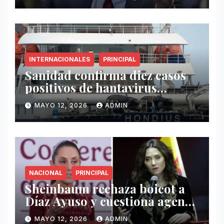
INTERNACIONALES
PRINCIPAL
Sanidad confirma diez casos
positivos de hantavirus
vinculados al crucero MV
MAYO 12, 2026
ADMIN
Hondius
NACIONAL
PRINCIPAL
Sheinbaum rechaza boicot a
Díaz Ayuso y cuestiona agenda
de funcionaria española
MAYO 12, 2026
ADMIN