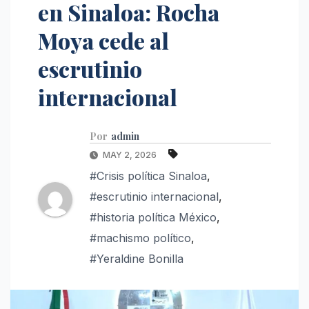
en Sinaloa: Rocha
Moya cede al
escrutinio
internacional
Por
admin
MAY 2, 2026
#Crisis política Sinaloa
,
#escrutinio internacional
,
#historia política México
,
#machismo político
,
#Yeraldine Bonilla