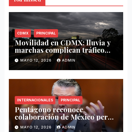
CDMX
PRINCIPAL
Movilidad en CDMX: lluvia y
marchas complican tráfico
este 12 de mayo
MAYO 12, 2026
ADMIN
INTERNACIONALES
PRINCIPAL
Pentágono reconoce
colaboración de México pero
exige mayor operatividad
MAYO 12, 2026
ADMIN
antidrogas