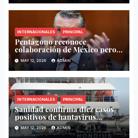
INTERNACIONALES
PRINCIPAL
Pentágono reconoce
colaboración de México pero
exige mayor operatividad
MAY 12, 2026
ADMIN
antidrogas
INTERNACIONALES
PRINCIPAL
Sanidad confirma diez casos
positivos de hantavirus
vinculados al crucero MV
MAY 12, 2026
ADMIN
Hondius