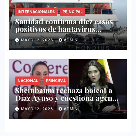
INTERNACIONALES
PRINCIPAL
Sanidad confirma diez casos
positivos de hantavirus
vinculados al crucero MV
MAYO 12, 2026
ADMIN
Hondius
NACIONAL
PRINCIPAL
Sheinbaum rechaza boicot a
Díaz Ayuso y cuestiona agenda
de funcionaria española
MAYO 12, 2026
ADMIN