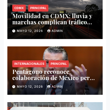
CDMX
PRINCIPAL
Movilidad en CDMX: lluvia y
marchas complican tráfico
este 12 de mayo
MAYO 12, 2026
ADMIN
INTERNACIONALES
PRINCIPAL
Pentágono reconoce
colaboración de México pero
exige mayor operatividad
MAYO 12, 2026
ADMIN
antidrogas