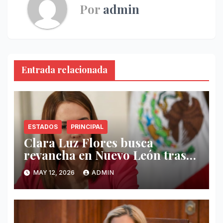
Por
admin
Entrada relacionada
ESTADOS
PRINCIPAL
Clara Luz Flores busca
revancha en Nuevo León tras
renunciar a Segob
MAY 12, 2026
ADMIN