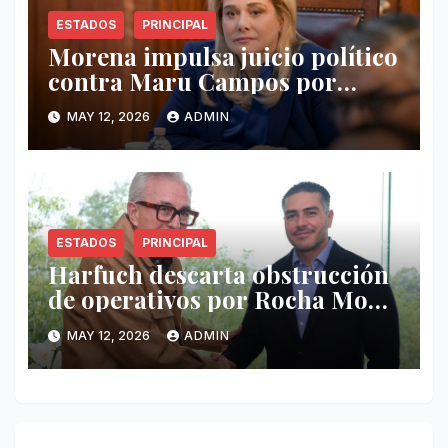
ESTADOS
PRINCIPAL
Morena impulsa juicio político
contra Maru Campos por
operativo en Sierra
MAY 12, 2026
ADMIN
Tarahumara
ESTADOS
PRINCIPAL
Harfuch descarta obstrucción
de operativos por Rocha Moya
en Sinaloa
MAY 12, 2026
ADMIN