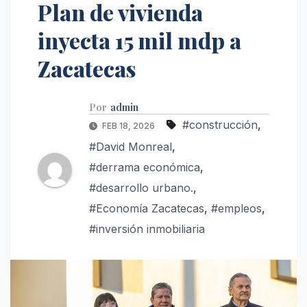
Plan de vivienda
inyecta 15 mil mdp a
Zacatecas
Por
admin
#construcción
,
FEB 18, 2026
#David Monreal
,
#derrama económica
,
#desarrollo urbano.
,
#Economía Zacatecas
,
#empleos
,
#inversión inmobiliaria